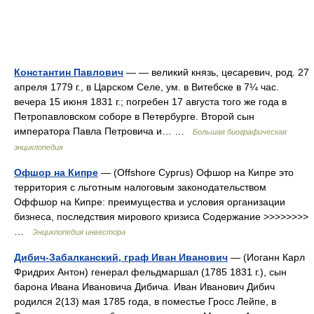
Константин Павлович
— — великий князь, цесаревич, род. 27
апреля 1779 г., в Царском Селе, ум. в Витебске в 7¼ час.
вечера 15 июня 1831 г.; погребен 17 августа того же года в
Петропавловском соборе в Петербурге. Второй сын
императора Павла Петровича и… …
Большая биографическая
энциклопедия
Офшор на Кипре
— (Offshore Cyprus) Офшор на Кипре это
территория с льготным налоговым законодательством
Оффшор на Кипре: преимущества и условия организации
бизнеса, последствия мирового кризиса Содержание >>>>>>>>
…
Энциклопедия инвестора
Дибич-Забалканский, граф Иван Иванович
— (Иоганн Карл
Фридрих Антон) генерал фельдмаршал (1785 1831 г.), сын
барона Ивана Ивановича Дибича. Иван Иванович Дибич
родился 2(13) мая 1785 года, в поместье Гросс Лейпе, в