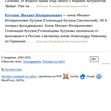
Силезии, от второго брака отца своего с Мариею Антуанетою
Эркерт. Уже на …
Большая биографическая энциклопедия
Кутузов, Михаил Илларионович
— князь Михаил
Илларионович Кутузов (Голенищев Кутузов Смоленский), 40 й
генерал фельдмаршал. Князь Михаил Илларионович
Голенищев Кутузов [Голенищевы Кутузовы произошли от
выехавшего в Россию к великому князю Александру Невскому
из Германии… …
Большая биографическая энциклопедия
© Академик, 2000-2026
18+
Обратная связь:
Техподдержка
,
Реклама на сайте
👣 Путешествия
Экспорт словарей на сайты
, сделанные на PHP,
Joomla,
Drupal,
WordPress, MODx.